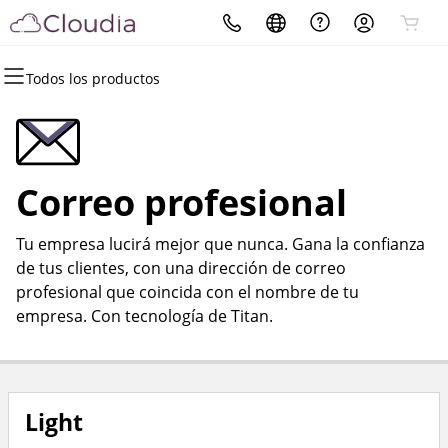
Todos los productos
Todos los productos
Todos los productos
Todos los productos
Todos los productos
Todos los productos
Todos los productos
Todos los productos
Dominios
Sitios web
Hosting
Seguridad
Marketing
Correo electrónico
ERP
Registro de dominio
Creador de páginas web
cPanel
Seguridad del sitio web
Email Marketing
Microsoft 365
Odoo
Correo profesional
Registro por volumen
WordPress
WordPress
SSL
SEO
Correo profesional
Tu empresa lucirá mejor que nunca. Gana la confianza
Transferencia de dominios
Web Hosting Plus
Servicio SSL administrado
de tus clientes, con una dirección de correo
profesional que coincida con el nombre de tu
Transferencias masivas
VPS
Copia de seguridad del sitio
empresa. Con tecnología de Titan.
web
Light