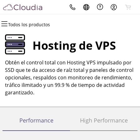
Todos los productos
Todos los productos
Todos los productos
Todos los productos
Todos los productos
Todos los productos
Todos los productos
Todos los productos
Dominios
Sitios web
Hosting
Seguridad
Marketing
Correo electrónico
ERP
Hosting de VPS
Registro de dominio
Creador de páginas web
cPanel
Seguridad del sitio web
Email Marketing
Microsoft 365
Odoo
Obtén el control total con Hosting VPS impulsado por
Registro por volumen
WordPress
WordPress
SSL
SEO
Correo profesional
SSD que te da acceso de raíz total y paneles de control
opcionales, respaldos con monitoreo de rendimiento,
Transferencia de dominios
Web Hosting Plus
Servicio SSL administrado
tráfico ilimitado y un 99.9 % de tiempo de actividad
garantizado.
Transferencias masivas
VPS
Copia de seguridad del sitio
web
Performance
High Performance