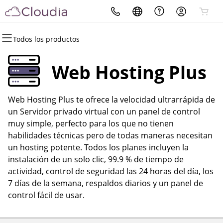
Todos los productos
Todos los productos
Todos los productos
Todos los productos
Todos los productos
Todos los productos
Todos los productos
Todos los productos
Dominios
Sitios web
Hosting
Seguridad
Marketing
Correo electrónico
ERP
Web Hosting Plus
Registro de dominio
Creador de páginas web
cPanel
Seguridad del sitio web
Email Marketing
Microsoft 365
Odoo
Web Hosting Plus te ofrece la velocidad ultrarrápida de
Registro por volumen
WordPress
WordPress
SSL
SEO
Correo profesional
un Servidor privado virtual con un panel de control
muy simple, perfecto para los que no tienen
Transferencia de dominios
Web Hosting Plus
Servicio SSL administrado
habilidades técnicas pero de todas maneras necesitan
un hosting potente. Todos los planes incluyen la
Transferencias masivas
VPS
Copia de seguridad del sitio
instalación de un solo clic, 99.9 % de tiempo de
web
actividad, control de seguridad las 24 horas del día, los
7 días de la semana, respaldos diarios y un panel de
control fácil de usar.