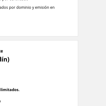
itados por dominio y emisión en
xe
ín)
limitados.
o